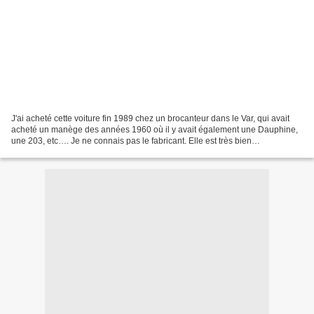
J'ai acheté cette voiture fin 1989 chez un brocanteur dans le Var, qui avait
acheté un manège des années 1960 où il y avait également une Dauphine,
une 203, etc…. Je ne connais pas le fabricant. Elle est très bien
proportionnée et elle a la particularité...