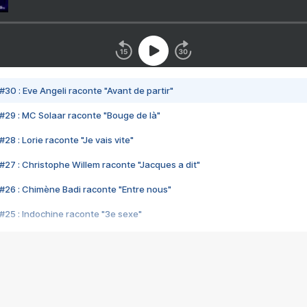
#30 : Eve Angeli raconte "Avant de partir"
#29 : MC Solaar raconte "Bouge de là"
28 : Lorie raconte "Je vais vite"
#27 : Christophe Willem raconte "Jacques a dit"
#26 : Chimène Badi raconte "Entre nous"
#25 : Indochine raconte "3e sexe"
#24 : Zaho raconte "C'est chelou"
#23 : Patrick Bruel raconte "Au café des délices"
#22 : Kyo raconte "Le chemin"