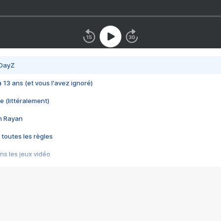
 DayZ
 a 13 ans (et vous l'avez ignoré)
e (littéralement)
im Rayan
 toutes les règles
s les jeux vidéo
us choquant de Rockstar ? - Le scandale BULLY
e plus moche de Steam
du RÊVE tourne au CAUCHEMAR