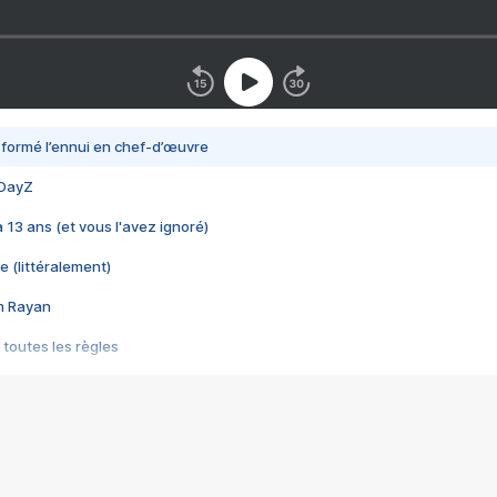
nsformé l’ennui en chef-d’œuvre
 DayZ
 a 13 ans (et vous l'avez ignoré)
e (littéralement)
im Rayan
 toutes les règles
s les jeux vidéo
us choquant de Rockstar ? - Le scandale BULLY
e plus moche de Steam