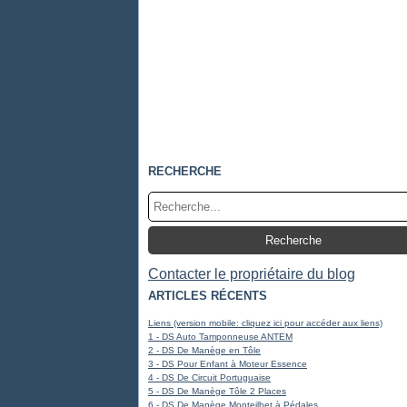
RECHERCHE
Contacter le propriétaire du blog
ARTICLES RÉCENTS
Liens (version mobile: cliquez ici pour accéder aux liens)
1 - DS Auto Tamponneuse ANTEM
2 - DS De Manège en Tôle
3 - DS Pour Enfant à Moteur Essence
4 - DS De Circuit Portuguaise
5 - DS De Manège Tôle 2 Places
6 - DS De Manège Monteilhet à Pédales