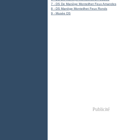
7 - DS De Manège Monteilhet Feux Amandes
8 - DS Manège Monteilhet Feux Ronds
9 - Musée DS
Publicité