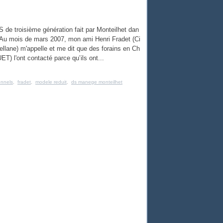
 de troisième génération fait par Monteilhet dan
 Au mois de mars 2007, mon ami Henri Fradet (Ci
lane) m'appelle et me dit que des forains en Ch
T) l'ont contacté parce qu’ils ont...
onnels
,
fradet
,
modele reduit
,
ds manege monteilhet