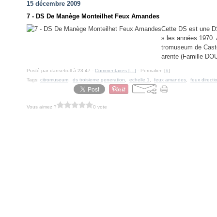
15 décembre 2009
7 - DS De Manège Monteilhet Feux Amandes
Cette DS est une DS
s les années 1970.
tromuseum de Castel
arente (Famille DOUE
Posté par dansetroll à 23:47 -
Commentaires [
…
]
- Permalien [
#
]
Tags:
citromuseum
,
ds troisieme generation
,
echelle 1
,
feux amandes
,
feux directi
Vous aimez ?
0 vote