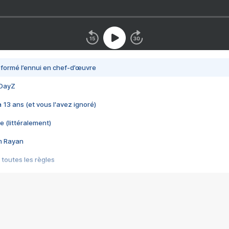
nsformé l’ennui en chef-d’œuvre
 DayZ
 a 13 ans (et vous l'avez ignoré)
e (littéralement)
im Rayan
 toutes les règles
s les jeux vidéo
us choquant de Rockstar ? - Le scandale BULLY
e plus moche de Steam