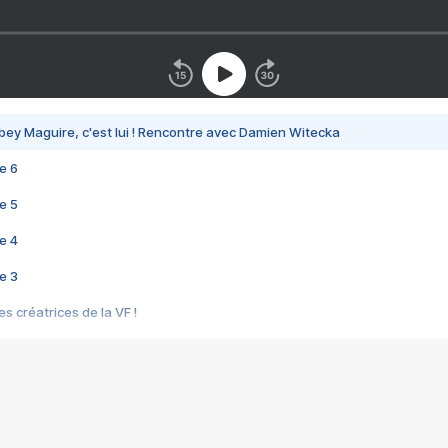
bey Maguire, c'est lui ! Rencontre avec Damien Witecka
e 6
e 5
e 4
e 3
s créatrices de la VF !
e 2
e 1
e Mektoub My Love arrive enfin ! Rencontre avec Shaïn Boumedine et Sal