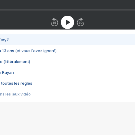
 DayZ
 a 13 ans (et vous l'avez ignoré)
e (littéralement)
im Rayan
 toutes les règles
s les jeux vidéo
us choquant de Rockstar ? - Le scandale BULLY
e plus moche de Steam
du RÊVE tourne au CAUCHEMAR