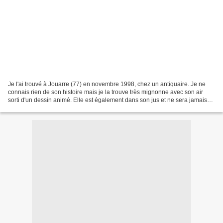
Je l'ai trouvé à Jouarre (77) en novembre 1998, chez un antiquaire. Je ne
connais rien de son histoire mais je la trouve très mignonne avec son air
sorti d'un dessin animé. Elle est également dans son jus et ne sera jamais
restaurée. N'hésitez pas à consultez...