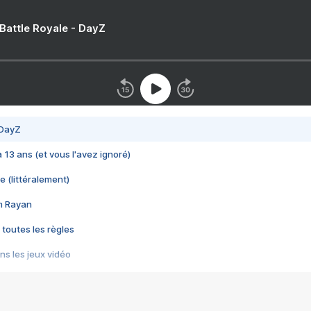
 Battle Royale - DayZ
 DayZ
 a 13 ans (et vous l'avez ignoré)
e (littéralement)
im Rayan
 toutes les règles
s les jeux vidéo
us choquant de Rockstar ? - Le scandale BULLY
e plus moche de Steam