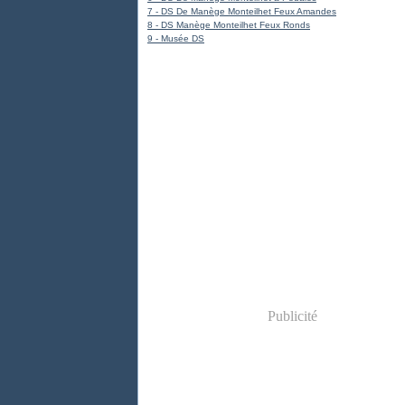
7 - DS De Manège Monteilhet Feux Amandes
8 - DS Manège Monteilhet Feux Ronds
9 - Musée DS
Publicité