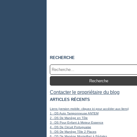
RECHERCHE
Contacter le propriétaire du blog
ARTICLES RÉCENTS
Liens (version mobile: cliquez ici pour accéder aux liens)
1 - DS Auto Tamponneuse ANTEM
2 - DS De Manège en Tôle
3 - DS Pour Enfant à Moteur Essence
4 - DS De Circuit Portuguaise
5 - DS De Manège Tôle 2 Places
6 - DS De Manège Monteilhet à Pédales