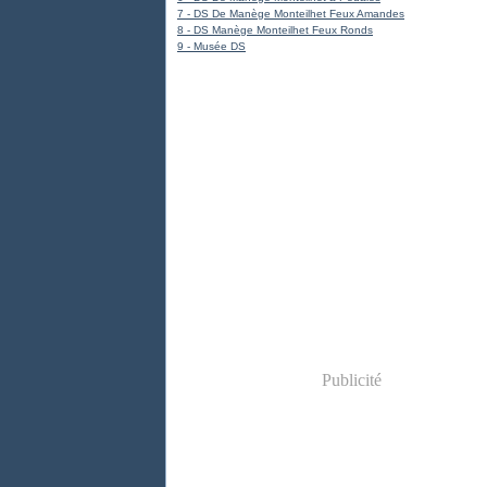
7 - DS De Manège Monteilhet Feux Amandes
8 - DS Manège Monteilhet Feux Ronds
9 - Musée DS
Publicité