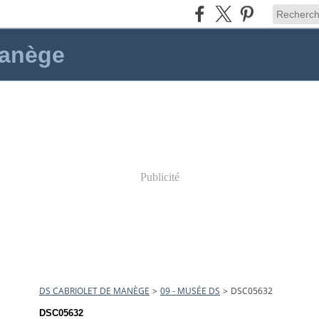
manège
Publicité
DS CABRIOLET DE MANÈGE
>
09 - MUSÉE DS
>
DSC05632
DSC05632