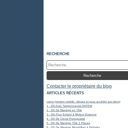
RECHERCHE
Contacter le propriétaire du blog
ARTICLES RÉCENTS
Liens (version mobile: cliquez ici pour accéder aux liens)
1 - DS Auto Tamponneuse ANTEM
2 - DS De Manège en Tôle
3 - DS Pour Enfant à Moteur Essence
4 - DS De Circuit Portuguaise
5 - DS De Manège Tôle 2 Places
6 - DS De Manège Monteilhet à Pédales