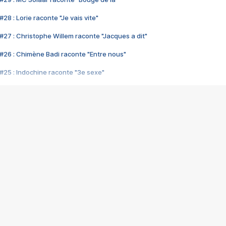
28 : Lorie raconte "Je vais vite"
#27 : Christophe Willem raconte "Jacques a dit"
#26 : Chimène Badi raconte "Entre nous"
#25 : Indochine raconte "3e sexe"
#24 : Zaho raconte "C'est chelou"
#23 : Patrick Bruel raconte "Au café des délices"
#22 : Kyo raconte "Le chemin"
#21 : Nolwenn Leroy raconte "Cassé"
#20 : Patrick Hernandez raconte "Born to be alive"
#19 : Lorie raconte "Près de moi"
#18 : Michael Jones raconte "A nos actes manqués" (avec Jean-Jacque
#17 : Khaled raconte "Aïcha"